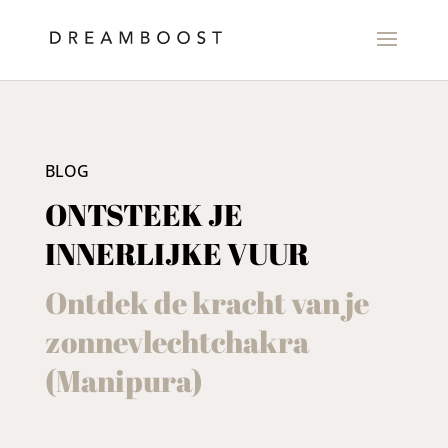
BLOG
ONTSTEEK JE
INNERLIJKE VUUR
Ontdek de kracht van je
zonnevlechtchakra
(Manipura)